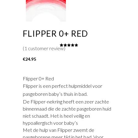
FLIPPER 0+ RED
(
1
customer review)
1
Rated
5.00
out of 5
based on
€
24.95
customer
rating
Flipper 0+ Red
Flipper is een perfect hulpmiddel voor
pasgeboren baby’s thuis in bad.
De Flipper-nekring heeft een zeer zachte
binnennaad die de zachte pasgeboren huid
niet schaadt. Het is heel veilig en
hypoallergisch voor baby’s
Met de hulp van Flipper zwemt de
pasgeborene meer tijd in het bad. Voor