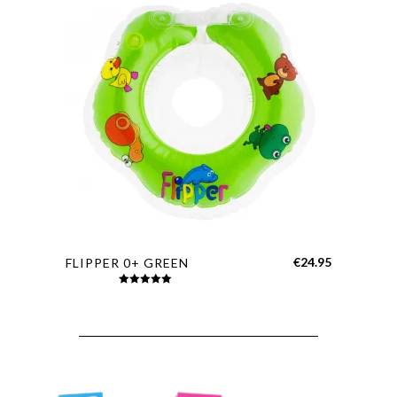
€
24.95
FLIPPER 0+ GREEN
Rated
5.00
out of 5